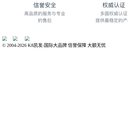
© 2004-
2026
K8凯发-国际大品牌 信誉保障 大额无忧