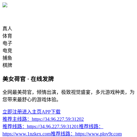
真人
体育
电子
电竞
捕鱼
棋牌
美女荷官 · 在线发牌
全网最美荷官，倾情出演，极致视觉盛宴，多元游戏种类，为
您带来最舒心的游戏体验。
立即注册
进入主页
APP下载
推荐主线路：
https://34.96.227.59:31202
推荐线路：
https://34.96.227.59:31201
推荐线路：
https://www.1nzkex.com
推荐线路：
https://www.plov9r.com