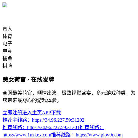
真人
体育
电子
电竞
捕鱼
棋牌
美女荷官 · 在线发牌
全网最美荷官，倾情出演，极致视觉盛宴，多元游戏种类，为
您带来最舒心的游戏体验。
立即注册
进入主页
APP下载
推荐主线路：
https://34.96.227.59:31202
推荐线路：
https://34.96.227.59:31201
推荐线路：
https://www.1nzkex.com
推荐线路：
https://www.plov9r.com