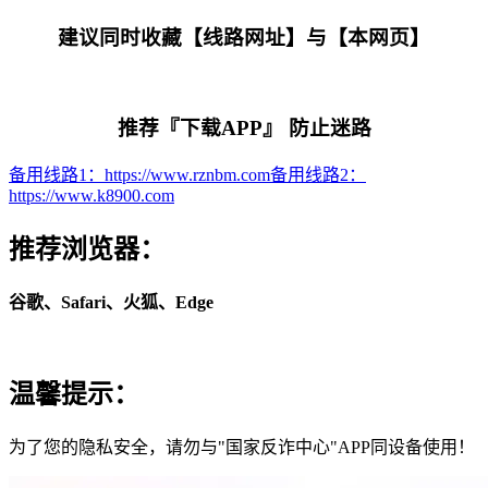
建议同时收藏【线路网址】与【本网页】
推荐『下载APP』 防止迷路
备用线路
1
：
https://www.rznbm.com
备用线路
2
：
https://www.k8900.com
推荐浏览器：
谷歌、Safari、火狐、Edge
温馨提示：
为了您的隐私安全，请勿与"国家反诈中心"APP同设备使用！